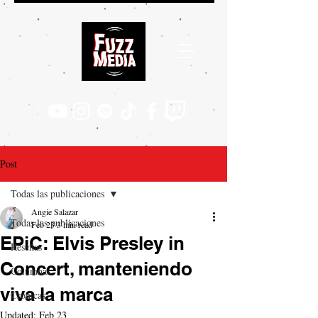
Post
Todas las publicaciones
Angie Salazar
Todas las publicaciones
Feb 23
3 min read
EPiC: Elvis Presley in
Reseñas
Concert, manteniendo
Columnas
viva la marca
Crónicas
Updated:
Feb 23