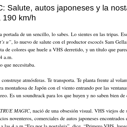
Salute, autos japoneses y la nost
a 190 km/h
a portada de un sencillo, lo sabes. Lo sientes en las tripas. Es
t’s u”
, lo nuevo de salute con el productor escocés Sam Gella
eta de colores que huele a VHS derretido, y un título que pare
4 a.m.
lo que necesitaba.
 construye atmósferas. Te transporta. Te planta frente al vola
ra montañosa de Japón con el viento entrando por las ventana
éreo. Es un soundtrack para los que huyen y no saben bien de 
TRUE MAGIC
, nació de una obsesión visual. VHS viejos de 
ios noventeros, comerciales de autos japoneses encontrados 
a las 4 a.m.“Era por la nostalgia”, dice. “Primero VHS, lue