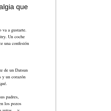
algia que 
o va a gustarte. 
itry. Un coche 
ce una confesión 
nte de un Datsun 
s y un corazón 
qué.
sus padres, 
en los pozos 
go autos… y 