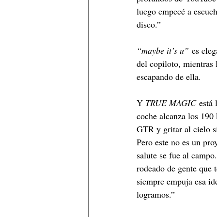
luego empecé a escucha
disco.”
“maybe it’s u”
 es eleg
del copiloto, mientras 
escapando de ella.
Y 
TRUE MAGIC
 está
coche alcanza los 190
GTR y gritar al cielo s
Pero este no es un pro
salute se fue al campo
rodeado de gente que t
siempre empuja esa ide
logramos.”