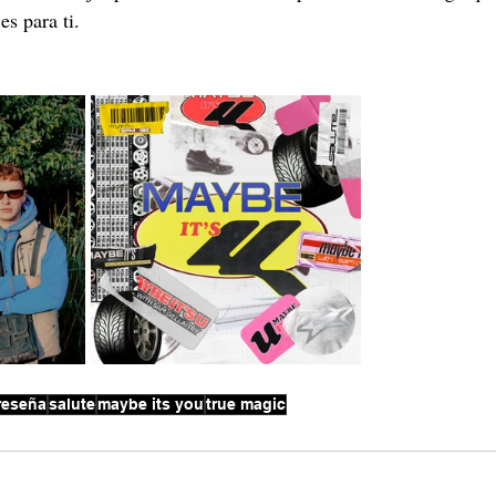
es para ti.
reseña
salute
maybe its you
true magic