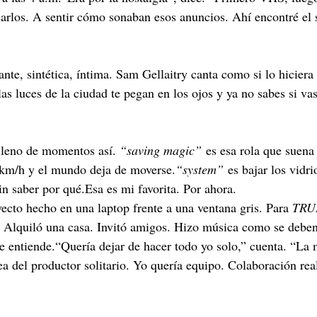
rlos. A sentir cómo sonaban esos anuncios. Ahí encontré el 
ante, sintética, íntima. Sam Gellaitry canta como si lo hiciera
las luces de la ciudad te pegan en los ojos y ya no sabes si va
 lleno de momentos así. 
“saving magic”
 es esa rola que suena
 km/h y el mundo deja de moverse.
“system”
 es bajar los vidri
in saber por qué.Esa es mi favorita. Por ahora.
yecto hecho en una laptop frente a una ventana gris. Para 
TRU
. Alquiló una casa. Invitó amigos. Hizo música como se deben 
e entiende.“Quería dejar de hacer todo yo solo,” cuenta. “La
a del productor solitario. Yo quería equipo. Colaboración real