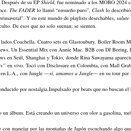
. Después de su EP 
Shield
, fue nominado a los MOBO 2024 
nce. 
The FADER
 lo llamó “ensueño puro”, 
Clash
 lo describi
primaveral”. Y en este mundo de playlists desechables, 
salute
culto. De esos que no solo suenan: se sienten.
s lados.Coachella. Cuatro sets en Glastonbury. Boiler Room 
iews. Un Essential Mix con Annie Mac. B2B con DJ Boring, Pr
s en Seúl, Shanghai y Tokio, donde Rina Sawayama apareció
rs”
 en vivo. Tocó con Disclosure en Colombia, con Mall Grab
en L.A., con Jungle —
sí, amamos a Jungle
— en su tour por
nducido por nostalgia.Impulsado por beats que no buscan el hi
o un álbum. Está creando un universo con olor a gasolina, m
e con manejar por las montañas de Japón escuchando algo que