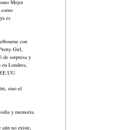
como Mejor 
ó como 
 ya es 
Melbourne con 
etty Girl, 
 de sorpresa y 
 en Londres, 
 EE.UU.
t, sino el 
elodía y memoria.
 aún no existe, 