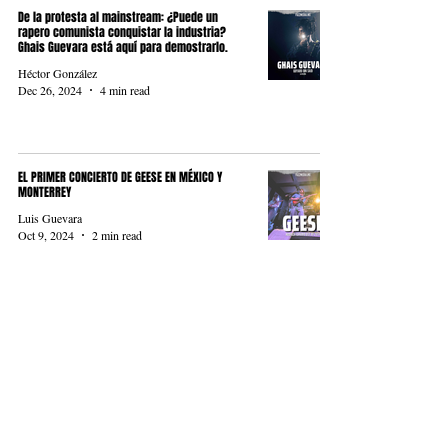
De la protesta al mainstream: ¿Puede un
rapero comunista conquistar la industria?
Ghais Guevara está aquí para demostrarlo.
Héctor González
Dec 26, 2024
4 min read
EL PRIMER CONCIERTO DE GEESE EN MÉXICO Y
MONTERREY
Luis Guevara
Oct 9, 2024
2 min read
My Method Actor, Tercer disco de Nilüfer Yanya
Luis Guevara
Sep 18, 2024
2 min read