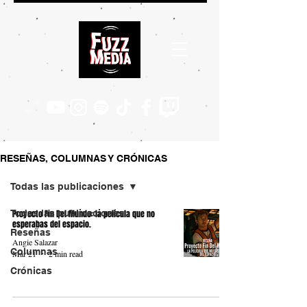
RESEÑAS, COLUMNAS Y CRÓNICAS
Todas las publicaciones
Todas las publicaciones
Proyecto Fin Del Mundo: la película que no
esperabas del espacio.
Reseñas
Angie Salazar
Columnas
Mar 21
2 min read
Crónicas